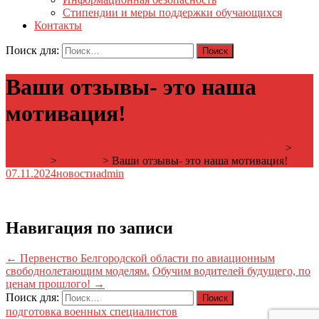
Стипендии и меры поддержки обучающихся
Контакты
Поиск для:
Ваши отзывы- это наша
мотивация!
автошкола ДОСААФ | официальный сайт Старый Оскол
>
Новости
>
новости
>
Ваши отзывы- это наша мотивация!
07.11.2024
новости
admin
Навигация по записи
←
Первенство Белгородской области по авиационным
свободнолетающим моделям.
Обучим водителей будущего, по
ценам прошлого!
→
Поиск для:
подготовка военных специалистов