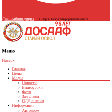
Для слабовидящих
г.Старый Оскол, микрорайон Конева, 9
Меню
Наверх
Главная
Цены
Медиа
Новости
Видеоуроки
Фото
Зал славы
ПДД онлайн
Информация
Автодром