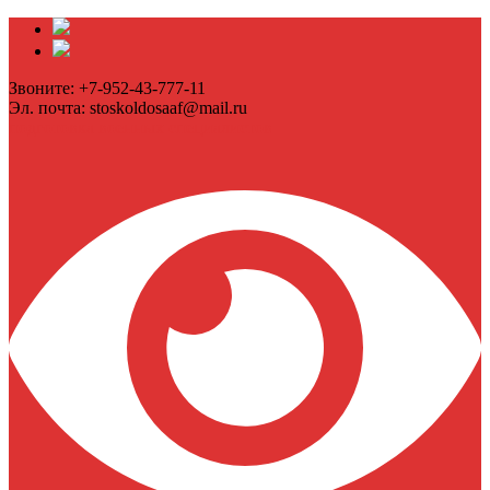
Звоните: +7-952-43-777-11
Эл. почта: stoskoldosaaf@mail.ru
подготовка военных специалистов