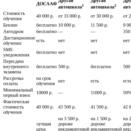
Другая
Другая
Дру
ДОСААФ
1
2
автошкола
автошкола
авт
Стоимость
40 000 р.
от 33 000 р.
от 30 000 р.
от 2
обучения
Бензин
бесплатно
10 000 р.
11 500 р.
9 00
Автодром
бесплатно
—
—
350 
Дистанционное
есть
нет
нет
нет
обучение
SMS
бесплатно
нет
нет
нет
уведомления
Пересдача
внутреннего
бесплатно
500 р.
бесплатно
500 
экзамена
Рассрочка
на срок
нет
есть
ест
оплаты
обучения
Минимальный
10000 р.
—
11000 р.
50
первый взнос
Фактическая
стоимость
40 000 р.
43 500 р.
41 500 р.
42 0
обучения
на 3 500 р.
на 1 500 р.
на 2
лучшая
дороже
дороже
дор
цена
рекламируемой
рекламируемой
рек