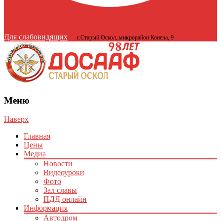
Для слабовидящих
г.Старый Оскол, микрорайон Конева, 9
Меню
Наверх
Главная
Цены
Медиа
Новости
Видеоуроки
Фото
Зал славы
ПДД онлайн
Информация
Автодром