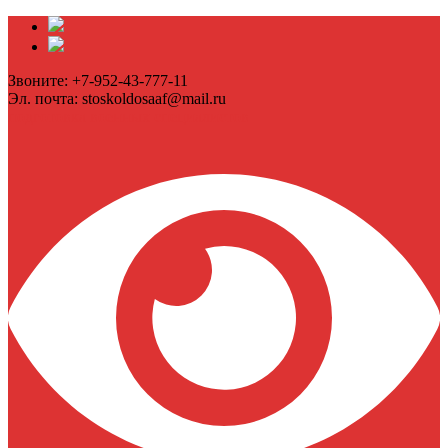
Звоните: +7-952-43-777-11
Эл. почта: stoskoldosaaf@mail.ru
подготовка военных специалистов