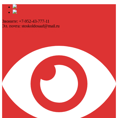
Звоните: +7-952-43-777-11
Эл. почта: stoskoldosaaf@mail.ru
подготовка военных специалистов