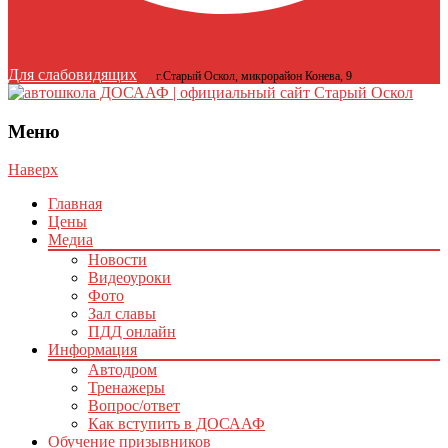
Для слабовидящих
г.Старый Оскол, микрорайон Конева, 9
Меню
Наверх
Главная
Цены
Медиа
Новости
Видеоуроки
Фото
Зал славы
ПДД онлайн
Информация
Автодром
Тренажеры
Вопрос/ответ
Как вступить в ДОСААФ
Обучение призывников